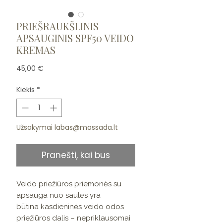
PRIEŠRAUKŠLINIS
APSAUGINIS SPF50 VEIDO
KREMAS
Price
45,00 €
Kiekis
*
Užsakymai labas@massada.lt
Pranešti, kai bus
Veido priežiūros priemonės su
apsauga nuo saulės yra
būtina kasdieninės veido odos
priežiūros dalis – nepriklausomai