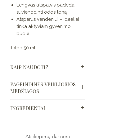
Lengvas atspalvis padeda
suvienodinti odos toną.
Atsparus vandeniui – idealiai
tinka aktyviam gyvenimo
būdui.
Talpa 50 ml.
KAIP NAUDOTI?
1. Kruopščiai nuvalykite ir
PAGRINDINĖS VEIKLIOSIOS
tonizuokite odą.
MEDŽIAGOS
2. Užtepkite kelis lašus kremo ant
veido ir kaklo.
Baikalinė kalpokė (Scutellaria
3. Švelniais sukamaisiais judesiais
INGREDIENTAI
Baicalensis)
įmasažuokite.
Galingas antioksidantas,
4. Palaukite kelias minutes prieš
AQUA, TITANIUM DIOXIDE,
saugantis odos ląsteles nuo
tepdami makiažą.
GLYCERIN, SIMMONDSIA CHINENSIS
oksidacinio streso.
(JOJOBA) SEED OIL, METHYLENE BIS
Skatina fibroblastų
Atsiliepimų dar nėra