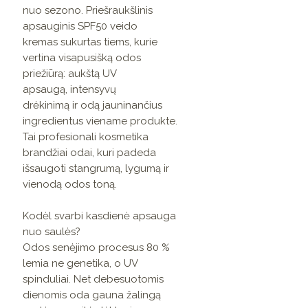
nuo sezono. Priešraukšlinis
apsauginis SPF50 veido
kremas sukurtas tiems, kurie
vertina visapusišką odos
priežiūrą: aukštą UV
apsaugą, intensyvų
drėkinimą ir odą jauninančius
ingredientus viename produkte.
Tai profesionali kosmetika
brandžiai odai, kuri padeda
išsaugoti stangrumą, lygumą ir
vienodą odos toną.
Kodėl svarbi kasdienė apsauga
nuo saulės?
Odos senėjimo procesus 80 %
lemia ne genetika, o UV
spinduliai. Net debesuotomis
dienomis oda gauna žalingą