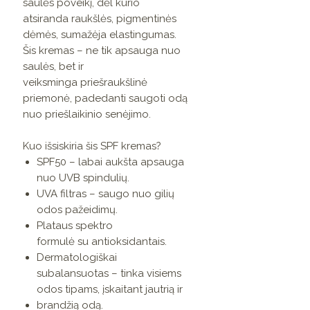
saulės poveikį, dėl kurio
atsiranda raukšlės, pigmentinės
dėmės, sumažėja elastingumas.
Šis kremas – ne tik apsauga nuo
saulės, bet ir
veiksminga priešraukšlinė
priemonė, padedanti saugoti odą
nuo priešlaikinio senėjimo.
Kuo išsiskiria šis SPF kremas?
SPF50 – labai aukšta apsauga
nuo UVB spindulių.
UVA filtras – saugo nuo gilių
odos pažeidimų.
Plataus spektro
formulė su antioksidantais.
Dermatologiškai
subalansuotas – tinka visiems
odos tipams, įskaitant jautrią ir
brandžią odą.