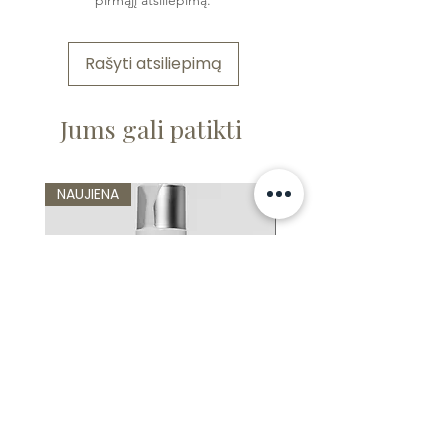
pirmąjį atsiliepimą.
Rašyti atsiliepimą
Jums gali patikti
NAUJIENA
NAUJIENA
ELIKSYRO TONIKAS
VALOMASIS GELIS