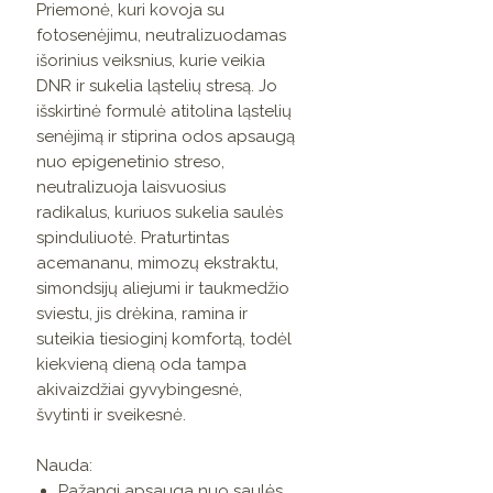
Priemonė, kuri kovoja su
fotosenėjimu, neutralizuodamas
išorinius veiksnius, kurie veikia
DNR ir sukelia ląstelių stresą. Jo
išskirtinė formulė atitolina ląstelių
senėjimą ir stiprina odos apsaugą
nuo epigenetinio streso,
neutralizuoja laisvuosius
radikalus, kuriuos sukelia saulės
spinduliuotė. Praturtintas
acemananu, mimozų ekstraktu,
simondsijų aliejumi ir taukmedžio
sviestu, jis drėkina, ramina ir
suteikia tiesioginį komfortą, todėl
kiekvieną dieną oda tampa
akivaizdžiai gyvybingesnė,
švytinti ir sveikesnė.
Nauda:
Pažangi apsauga nuo saulės