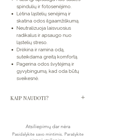
spindulių ir fotosenėjimo.
Lėtina ląstelių senėjimą ir
skatina odos ilgaamžiškumą.
Neutralizuoja laisvuosius
radikalus ir apsaugo nuo
ląstelių streso.
Drėkina ir ramina odą,
suteikdama greitą komfortą.
Pagerina odos švytėjimą ir
gyvybingumą, kad oda būtų
sveikesnė.
KAIP NAUDOTI?
Tepkite švelniais sukamaisiais
judesiais aukštyn veidą ir kaklą
likus pusvalandžiui iki saulės
Atsiliepimų dar nėra
spindulių. Pakartotinai tepkite kas
Pasidalykite savo mintimis. Parašykite
2 valandas.