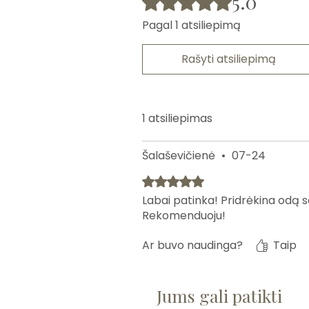
5.0
Pagal 1 atsiliepimą
Rašyti atsiliepimą
1 atsiliepimas
Šalaševičienė
•
07-24
Įvertinta 5 iš 5 žvaigždučių.
Labai patinka! Pridrėkina odą 
Rekomenduoju!
Ar buvo naudinga?
Taip
Jums gali patikti