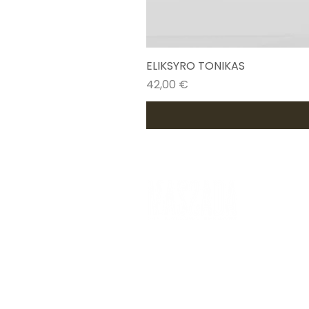
ELIKSYRO TONIKAS
Kaina
42,00 €