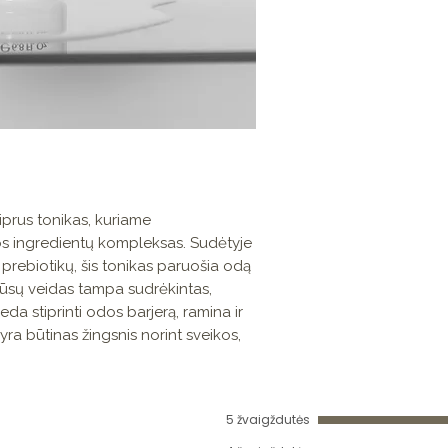
stiprus tonikas, kuriame
os ingredientų kompleksas. Sudėtyje
 prebiotikų, šis tonikas paruošia odą
 jūsų veidas tampa sudrėkintas,
eda stiprinti odos barjerą, ramina ir
yra būtinas žingsnis norint sveikos,
5 žvaigždutės