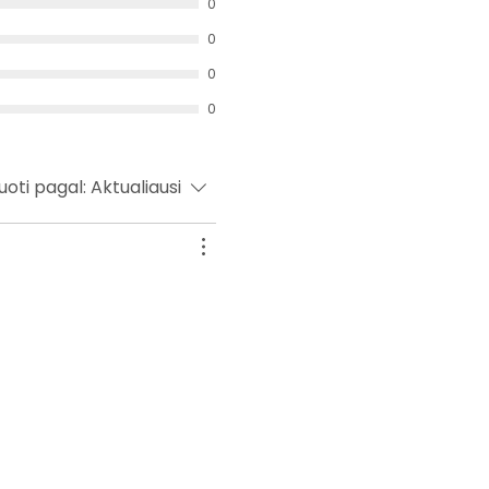
0
0
0
0
uoti pagal:
Aktualiausi