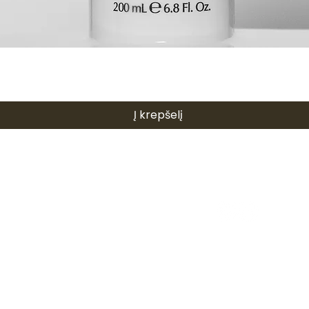
Greita peržiūra
Į krepšelį
Meniu
Sekite naujien
Pagrindinis
Privatumo politika
Pirkimo taisyklės
Ingredientai
Procedūros
D.U.K
Rezultatai
Parduotuvė
Tinklaraštis
Kontaktai