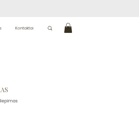
s
Kontaktai
KAS
ve stars based on 1 review
siliepimas