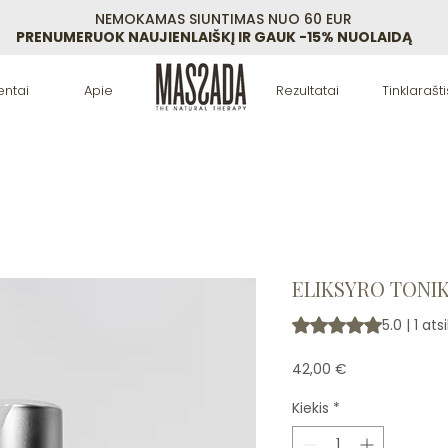
NEMOKAMAS SIUNTIMAS NUO 60 EUR
PRENUMERUOK NAUJIENLAIŠKĮ IR GAUK -15% NUOLAIDĄ
entai
Apie
Rezultatai
Tinklarašti
ELIKSYRO TONI
Rating is 5.0 out of fi
5.0 | 1 at
Price
42,00 €
Kiekis
*