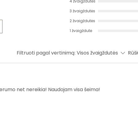
4 žvaigždutės
3 žvaigždutės
2 žvaigždutės
1 žvaigždutė
Filtruoti pagal vertinimą:
Visos žvaigždutės
Rūši
serumo net nereikia! Naudojam visa šeima!