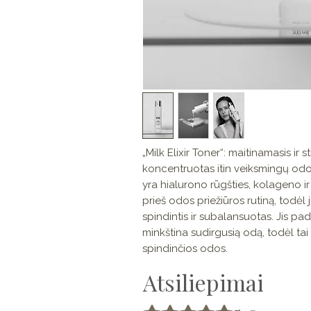
„Milk Elixir Toner“: maitinamasis ir 
koncentruotas itin veiksmingų od
yra hialurono rūgšties, kolageno ir
prieš odos priežiūros rutiną, todėl
spindintis ir subalansuotas. Jis pad
minkština sudirgusią odą, todėl tai 
spindinčios odos.
Atsiliepimai
Įvertinta 5 iš 5 žvaigždučių.