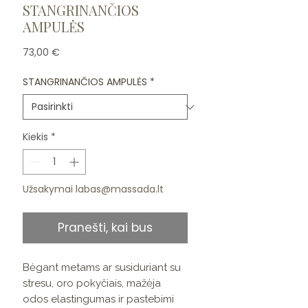
STANGRINANČIOS
AMPULĖS
Price
73,00 €
STANGRINANČIOS AMPULĖS
*
Kiekis
*
Užsakymai labas@massada.lt
Pranešti, kai bus
Bėgant metams ar susiduriant su
stresu, oro pokyčiais, mažėja
odos elastingumas ir pastebimi