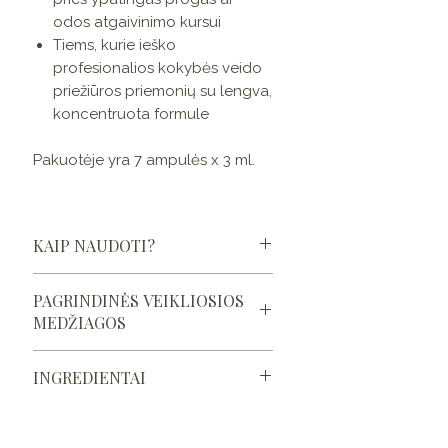
odos atgaivinimo kursui
Tiems, kurie ieško
profesionalios kokybės veido
priežiūros priemonių su lengva,
koncentruota formule
Pakuotėje yra 7 ampulės x 3 ml.
KAIP NAUDOTI?
Vieną ampulę naudokite per 2–
PAGRINDINĖS VEIKLIOSIOS
3 kartus.
MEDŽIAGOS
Ryte, po veido valymo ir
tonizavimo, užlašinkite
Soros, ąžuolo ekstraktas,
priemonę ant veido.
INGREDIENTAI
aminorūgštys ir
Įmasažuokite švelniais, į viršų
mikroelementai, Azijinė
nukreiptais judesiais.
AQUA, PROPANEDIOL,
centelė, rozmarinų ekstraktas.
Palaukite apie 3 minutes, kol
HYDROXYPROPYL STARCH
Soros
,
kuriose gausu B grupės