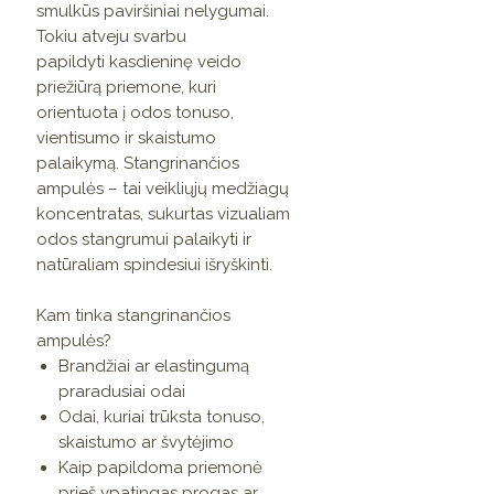
smulkūs paviršiniai nelygumai.
Tokiu atveju svarbu
papildyti kasdieninę veido
priežiūrą priemone, kuri
orientuota į odos tonuso,
vientisumo ir skaistumo
palaikymą. Stangrinančios
ampulės – tai veikliųjų medžiagų
koncentratas, sukurtas vizualiam
odos stangrumui palaikyti ir
natūraliam spindesiui išryškinti.
Kam tinka stangrinančios
ampulės?
Brandžiai ar elastingumą
praradusiai odai
Odai, kuriai trūksta tonuso,
skaistumo ar švytėjimo
Kaip papildoma priemonė
prieš ypatingas progas ar